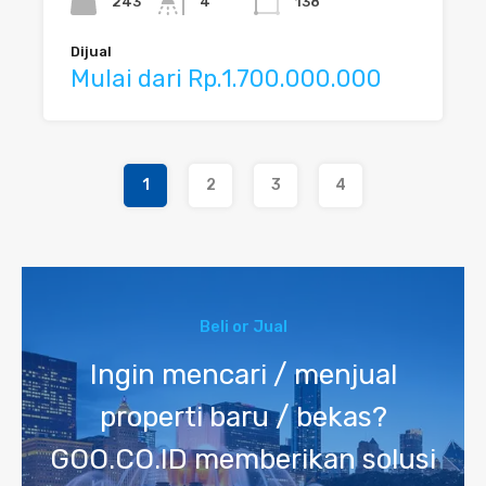
243
4
138
Dijual
Mulai dari Rp.1.700.000.000
1
2
3
4
Beli or Jual
Ingin mencari / menjual
properti baru / bekas?
GOO.CO.ID memberikan solusi