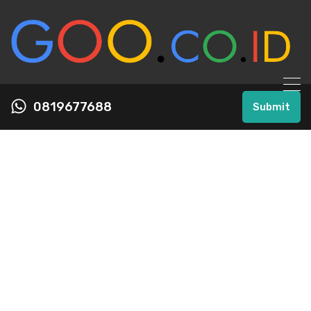
0819677688
Submit