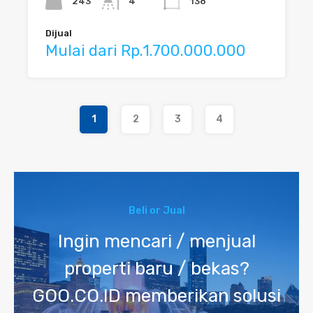
243
4
138
Dijual
Mulai dari Rp.1.700.000.000
1
2
3
4
Beli or Jual
Ingin mencari / menjual
properti baru / bekas?
GOO.CO.ID memberikan solusi