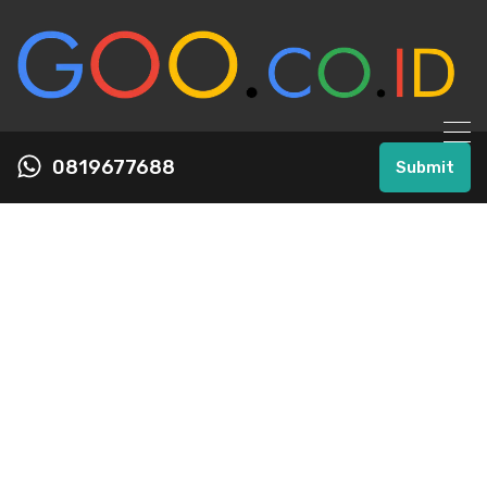
0819677688
Submit