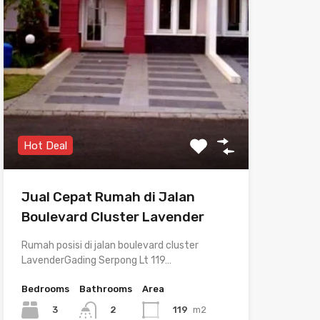
Hot Deal
Jual Cepat Rumah di Jalan
Boulevard Cluster Lavender
Rumah posisi di jalan boulevard cluster
LavenderGading Serpong Lt 119…
Bedrooms
Bathrooms
Area
3
119
m2
2