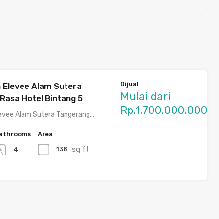
Dijual
 Elevee Alam Sutera
Mulai dari
Rasa Hotel Bintang 5
Rp.1.700.000.000
evee Alam Sutera Tangerang…
athrooms
Area
sq ft
138
4