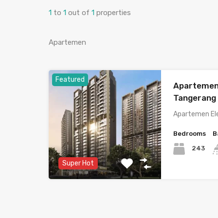
1
to
1
out of
1
properties
Apartemen
Featured
Apartemen
Tangerang 
Apartemen El
Bedrooms
B
243
Super Hot