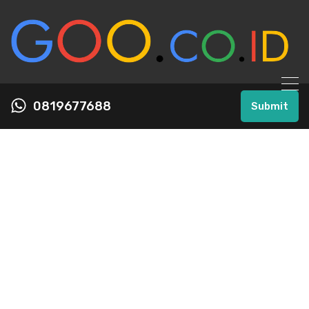
0819677688
Submit