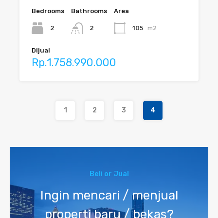
Bedrooms
Bathrooms
Area
2
2
105
m2
Dijual
Rp.1.758.990.000
1
2
3
4
Beli or Jual
Ingin mencari / menjual
properti baru / bekas?