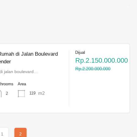
Dijual
Rumah di Jalan Boulevard
Rp.2.150.000.000
ender
Rp.2.200.000.000
di jalan boulevard…
throoms
Area
m2
119
2
1
2