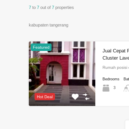
7
to
7
out of
7
properties
kabupaten tangerang
Featured
Jual Cepat 
Cluster Lav
Rumah posisi 
Bedrooms
Ba
3
Hot Deal